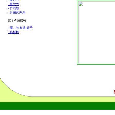
- 套胶竹
-
竹花签
-
竹园艺产品
篮子& 藤摇椅
- 藤、竹 & 铁 篮子
- 藤摇椅