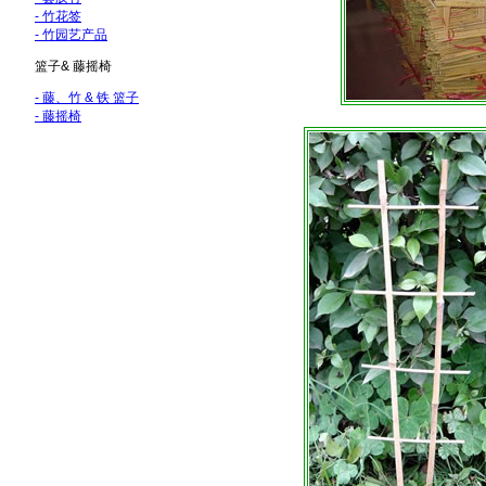
-
竹花签
-
竹园艺产品
篮子& 藤摇椅
- 藤、竹 & 铁 篮子
- 藤摇椅