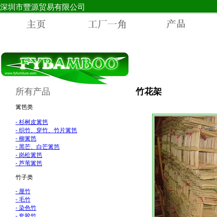
深圳市豐源贸易有限公司
所有产品
竹花架
篱笆类
- 杉树皮篱笆
-
织竹、穿竹、竹片篱笆
-
柳篱笆
-
黑芒、白芒篱笆
-
岗松篱笆
-
芦苇篱笆
竹子类
-
厘竹
-
毛竹
-
染色竹
- 套胶竹